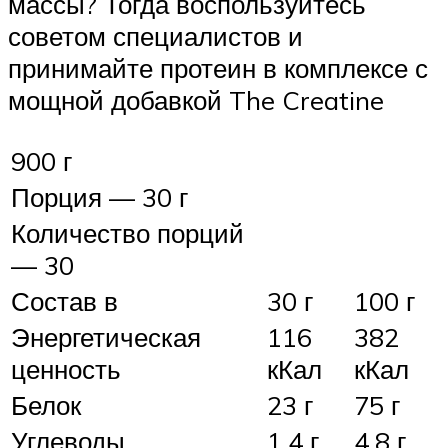
массы? Тогда воспользуйтесь
советом специалистов и
принимайте протеин в комплексе с
мощной добавкой The Creatine
900 г
Порция — 30 г
Количество порций
— 30
Состав в
30 г
100 г
Энергетическая
116
382
ценность
кКал
кКал
Белок
23 г
75 г
Углеводы
1.4 г
4.8 г