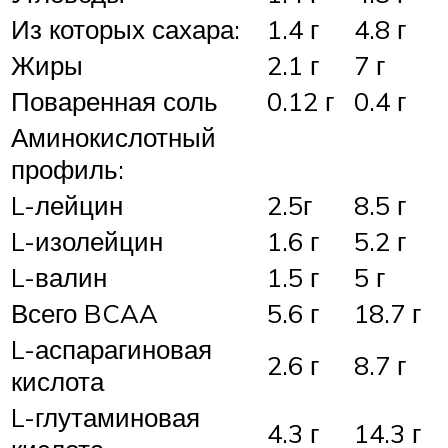
Из которых сахара:
1.4 г
4.8 г
Жиры
2.1 г
7 г
Поваренная соль
0.12 г
0.4 г
Аминокислотный
профиль:
L-лейцин
2.5г
8.5 г
L-изолейцин
1.6 г
5.2 г
L-валин
1.5 г
5 г
Всего BCAA
5.6 г
18.7 г
L-аспарагиновая
2.6 г
8.7 г
кислота
L-глутаминовая
4.3 г
14.3 г