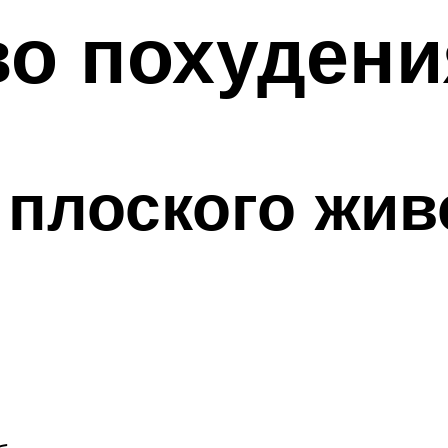
во похудени
 плоского жив