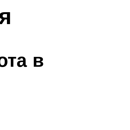
я
ота в