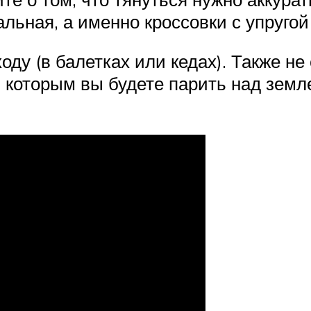
альная, а именно кроссовки с упруго
оду (в балетках или кедах). Также не
я которым вы будете парить над земле