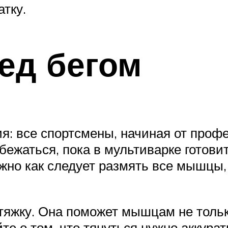
тку.
ед бегом
ия: все спортсмены, начиная от проф
ежаться, пока в мультиварке готовит
жно как следует размять все мышцы, 
тяжку. Она поможет мышцам не тольк
те о том, что тянуться нужно аккура