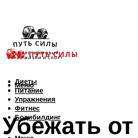
Диеты
Меню
Питание
Упражнения
Фитнес
Убежать от
Бодибилдинг
Меню