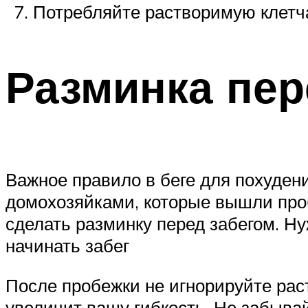
Потребляйте растворимую клетча
Разминка пер
Важное правило в беге для похуден
домохозяйками, которые вышли проб
сделать разминку перед забегом. Ну
начинать забег
После пробежки не игнорируйте рас
увеличит вашу гибкость. Не забывай