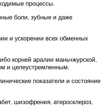
бходимые процессы.
вные боли, зубные и даже
нии и ускорении всех обменных
ибо корней аралии маньчжурской,
ым и целеустремленным.
линические показатели и состояние
бет, шизофрения, атеросклероз,