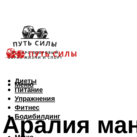
Диеты
Меню
Питание
Упражнения
Фитнес
Аралия ман
Бодибилдинг
Меню