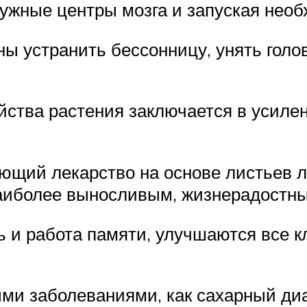
нужные центры мозга и запуская нео
ны устранить бессонницу, унять голо
йства растения заключается в усиле
ющий лекарство на основе листьев л
 наиболее выносливым, жизнерадостн
ь и работа памяти, улучшаются все к
и заболеваниями, как сахарный диа