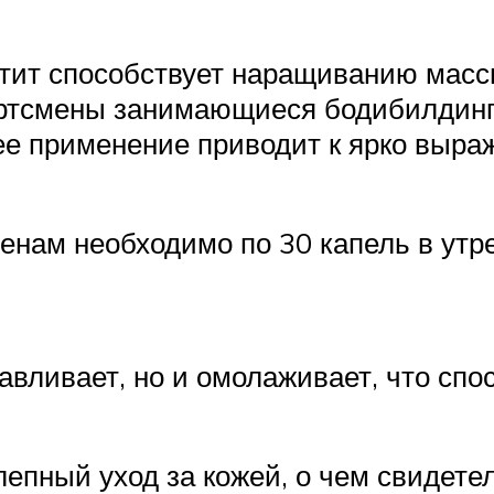
тит способствует наращиванию массы
ортсмены занимающиеся бодибилдинг
 ее применение приводит к ярко выр
енам необходимо по 30 капель в утр
равливает, но и омолаживает, что сп
лепный уход за кожей, о чем свидет