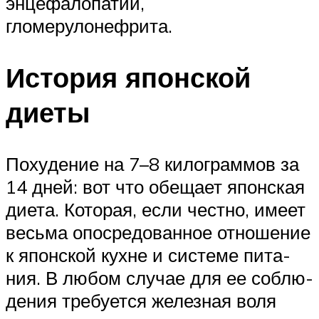
энцефалопатии,
гломерулонефрита.
Исто­рия япон­ской
диеты
Поху­де­ние на 7–8 кило­грам­мов за
14 дней: вот что обе­щает япон­ская
диета. Кото­рая, если честно, имеет
весьма опо­сре­до­ван­ное отно­ше­ние
к япон­ской кухне и системе пита­
ния. В любом слу­чае для ее соблю­
де­ния тре­бу­ется желез­ная воля