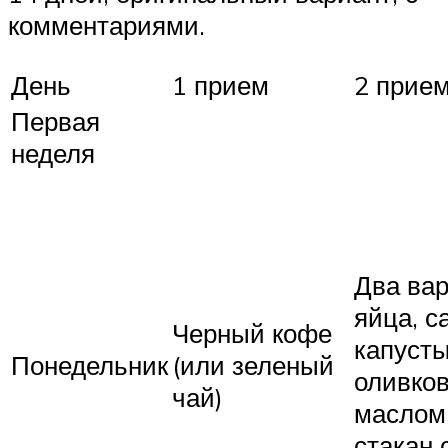
комментариями.
День
1 прием
2 прие
Первая
неделя
Два ва
яйца, с
Черный кофе
капусты
Понедельник
(или зеленый
оливко
чай)
маслом
стакан 