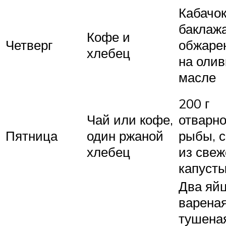
Кабачок
баклажа
Кофе и
Четверг
обжаре
хлебец
на оли
масле
200 г
Чай или кофе,
отварн
Пятница
один ржаной
рыбы, с
хлебец
из све
капуст
Два яйц
варена
тушена