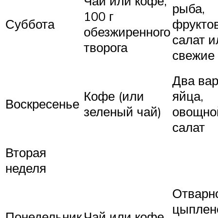
Чай или кофе,
рыба,
100 г
Суббота
фрукто
обезжиренного
салат и
творога
свежие
Два ва
Кофе (или
яйца,
Воскресенье
зеленый чай)
овощно
салат
Вторая
неделя
Отварн
цыплен
Понедельник
Чай или кофе