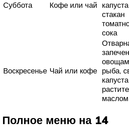
Суббота
Кофе или чай
капуста
стакан
томатно
сока
Отварн
запечен
овоща
Воскресенье
Чай или кофе
рыба, с
капуста
растит
маслом
Полное меню на 14