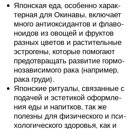
Япон­ская еда, осо­бенно харак­
тер­ная для Оки­навы, вклю­чает
много анти­ок­си­дан­тов и фла­во­
но­и­дов из ово­щей и фрук­тов
раз­ных цве­тов и рас­ти­тель­ные
эст­ро­гены, кото­рые помо­гают
предот­вра­щать раз­ви­тие гор­мо­
но­за­ви­си­мого рака (напри­мер,
рака груди).
Япон­ские риту­алы, свя­зан­ные с
пода­чей и эсте­ти­кой оформ­ле­
ния еды и напит­ков, так же
полезны для физи­че­ского и пси­
хо­ло­ги­че­ского здо­ро­вья, как и