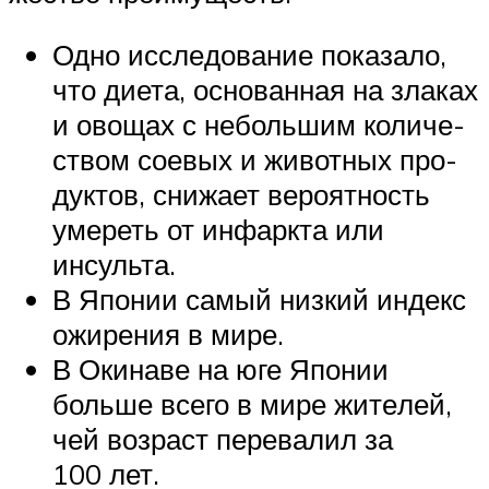
Одно иссле­до­ва­ние пока­зало,
что диета, осно­ван­ная на зла­ках
и ово­щах с неболь­шим коли­че­
ством сое­вых и живот­ных про­
дук­тов, сни­жает веро­ят­ность
уме­реть от инфаркта или
инсульта.
В Япо­нии самый низ­кий индекс
ожи­ре­ния в мире.
В Оки­наве на юге Япо­нии
больше всего в мире жите­лей,
чей воз­раст пере­ва­лил за
100 лет.