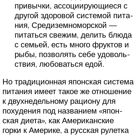
при­вычки, ассо­ци­и­ру­ю­щи­еся с
дру­гой здо­ро­вой систе­мой пита­
ния, Сре­ди­зем­но­мор­ской —
питаться све­жим, делить блюда
с семьей, есть много фрук­тов и
рыбы, поз­во­лять себе удо­воль­
ствия, любо­ваться едой.
Но тра­ди­ци­он­ная япон­ская система
пита­ния имеет такое же отно­ше­ние
к двух­не­дель­ному раци­ону для
поху­де­ния под назва­нием «япон­
ская диета», как Аме­ри­кан­ские
горки к Аме­рике, а рус­ская рулетка