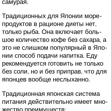
самурая.
Тра­ди­ци­он­ных для Япо­нии море­
про­дук­тов в раци­оне диеты нет,
только рыба. Она вклю­чает боль­
шое коли­че­ство кофе без сахара, а
это не слиш­ком попу­ляр­ный в Япо­
нии спо­соб подачи напитка. Еду
реко­мен­ду­ется гото­вить не только
без соли, но и без при­прав, что для
япон­цев вообще неслыханно.
Тра­ди­ци­он­ная япон­ская система
пита­ния дей­стви­тельно имеет мно­
же­ство преимуществ: