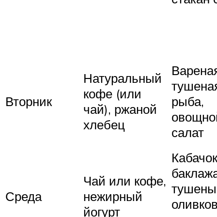
Варена
Натуральный
тушена
кофе (или
Вторник
рыба,
чай), ржаной
овощно
хлебец
салат
Кабачок
баклажа
Чай или кофе,
тушены
Среда
нежирный
оливко
йогурт