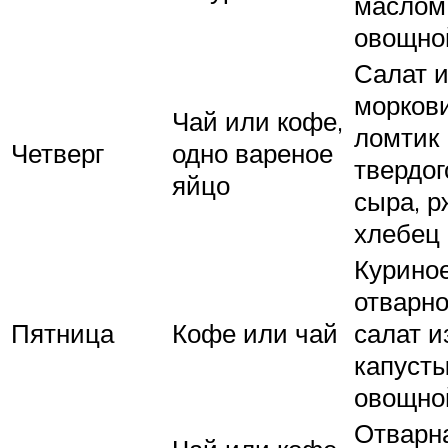
маслом
овощно
Салат и
моркови
Чай или кофе,
ломтик
Четверг
одно вареное
твердог
яйцо
сыра, р
хлебец
Курино
отварно
Пятница
Кофе или чай
салат и
капусты
овощно
Отварн