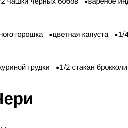
1/2 чашки черных бобов •вареное и
ого горошка •цветная капуста •1/4
уриной грудки •1/2 стакан броккол
Чери