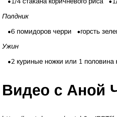
•1/4 стакана коричневого риса •
Полдник
•6 помидоров черри •горсть зелен
Ужин
•2 куриные ножки или 1 половина к
Видео с Аной 