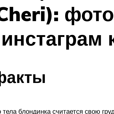
heri): фото
инстаграм 
факты
тела блондинка считается свою грудь