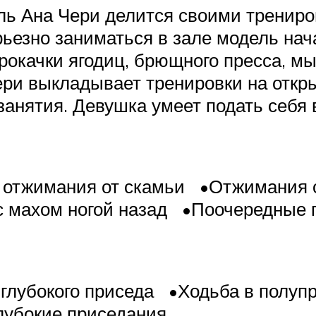
ь Ана Чери делится своими трениро
рьезно заниматься в зале модель нач
окачки ягодиц, брющного пресса, мышц
ери выкладывает тренировки на откр
занятия. Девушка умеет подать себя 
тжимания от скамьи •Отжимания от
 махом ногой назад •Поочередные 
убокого приседа •Ходьба в полупр
убокие приседания