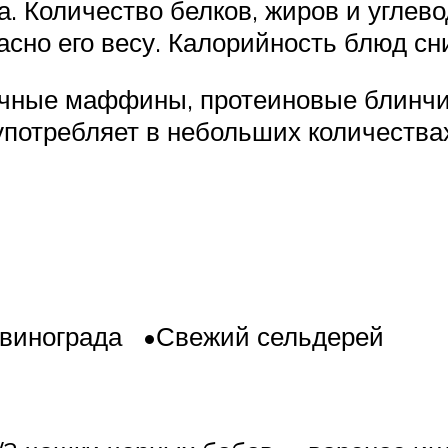
ра. Количество белков, жиров и угле
асно его весу. Калорийность блюд сн
чные маффины, протеиновые блинчи
употребляет в небольших количествах
 винограда •Свежий сельдерей