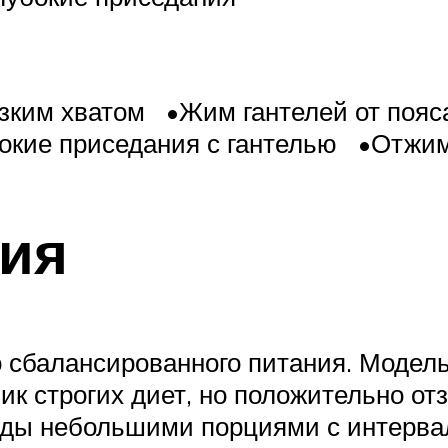
зким хватом •Жим гантелей от пояса
окие приседания с гантелью •Отжим
ния
 сбалансированного питания. Модель
к строгих диет, но положительно от
еды небольшими порциями с интервал