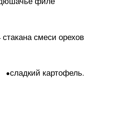
ндюшачье филе
 стакана смеси орехов
и •сладкий картофель.