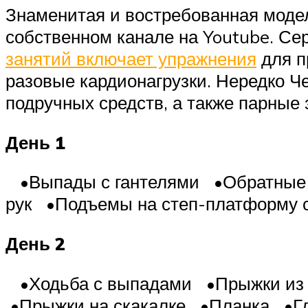
Знаменитая и востребованная модел
собственном канале на Youtube. Се
занятий включает упражнения
для пр
разовые кардионагрузки. Нередко Ч
подручных средств, а также парные 
День 1
•Выпады с гантелями •Обратные о
рук •Подъемы на степ-платформу с
День 2
•Ходьба с выпадами •Прыжки из гл
•Прыжки на скакалке •Планка •Гл