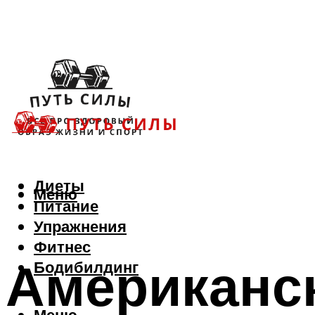
Диеты
Меню
Питание
Упражнения
Фитнес
Американс
Бодибилдинг
Меню