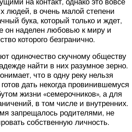
щими на контакт, однако это вовсе
ых людей, в очень малой степени
ачный бука, который только и ждет,
е он наделен любовью к миру и
ство которого безгранично.
ают одиночество скучному обществу
адежде найти в них разумное зерно.
нимает, что в одну реку нельзя
а готов дать некогда провинившемуся
утом жизни «семерочников», а для
аничений, в том числе и внутренних.
емя запрещалось родителями, не
мировать собственную личность.