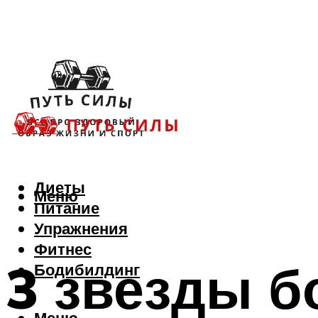
Диеты
Меню
Питание
Упражнения
Фитнес
3 звезды б
Бодибилдинг
Меню