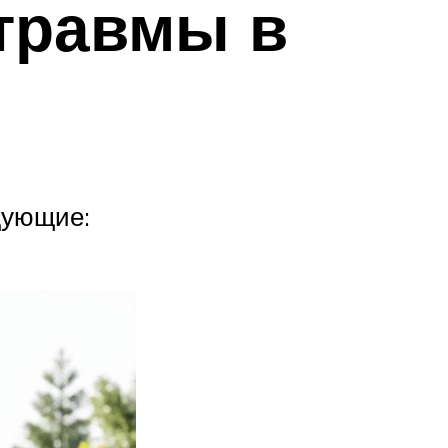
травмы в
дующие: