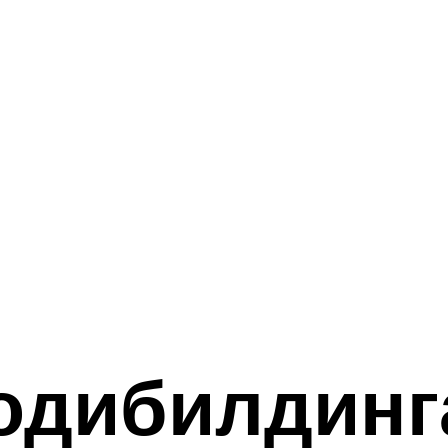
одибилдинг