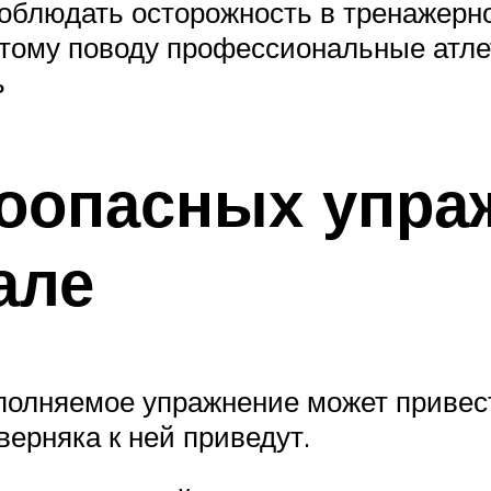
соблюдать осторожность в тренажерн
 этому поводу профессиональные атл
ь
оопасных упра
але
олняемое упражнение может привести
верняка к ней приведут.