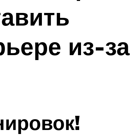
авить
рьере из-за
нировок!