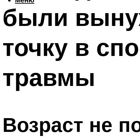
были выну
точку в сп
травмы
Возраст не п