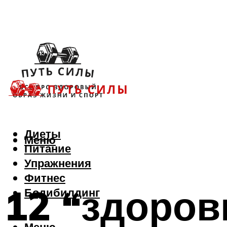
Диеты
Меню
Питание
Упражнения
Фитнес
12 “здоров
Бодибилдинг
Меню