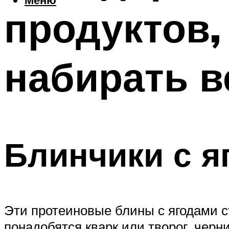
продуктов,
набирать в
Блинчики с я
Эти протеиновые блины с ягодами с
понадобятся кварк или творог, черни