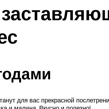
 заставляю
ес
годами
танут для вас прекрасной послетрени
ка и малина. Вкусно и полезно!